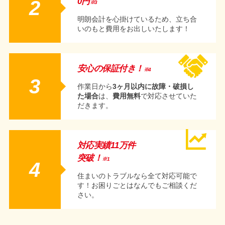
2
0円
※3
明朗会計を心掛けているため、立ち合
いのもと費用をお出しいたします！
安心の保証付き！
※4
3
作業日から
3ヶ月以内に故障・破損し
た場合
は、
費用無料
で対応させていた
だきます。
対応実績11万件
突破！
※1
4
住まいのトラブルなら全て対応可能で
す！お困りごとはなんでもご相談くだ
さい。