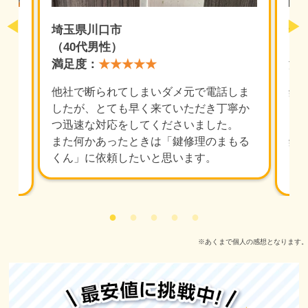
埼玉県川口市
千
（40代男性）
（
満足度：
★★★★★
満
いこ
他社で断られてしまいダメ元で電話しま
鍵
したが、とても早く来ていただき丁寧か
っ
らす
つ迅速な対応をしてくださいました。
を
ろで
また何かあったときは「鍵修理のまもる
鍵
しさ
くん」に依頼したいと思います。
ー
た
※あくまで個人の感想となります。